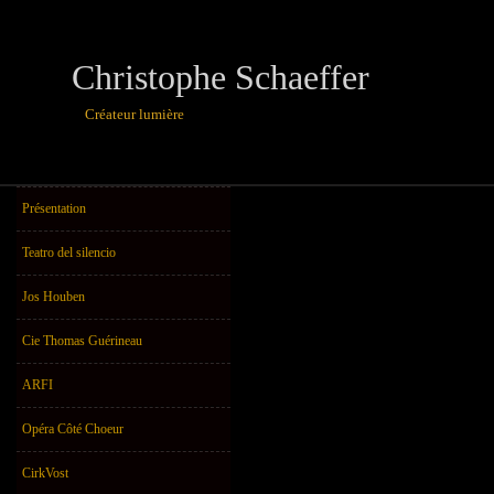
Christophe Schaeffer
Créateur lumière
théâtre, danse,u
Présentation
Teatro del silencio
Jos Houben
Cie Thomas Guérineau
ARFI
Opéra Côté Choeur
CirkVost