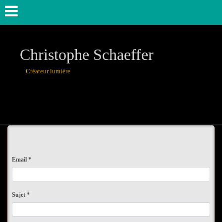
Christophe Schaeffer
Créateur lumière
théâtre, danse,u
Email *
Sujet *