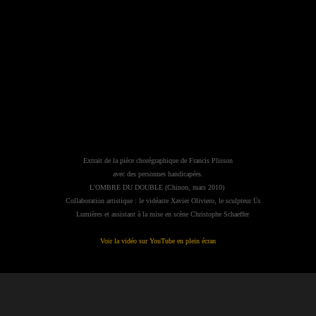
Extrait de la pièce chorégraphique de Francis Plisson
avec des personnes handicapées.
L'OMBRE DU DOUBLE (Chinon, mars 2010)
Collaboration artistique : le vidéaste Xavier Oliviero, le sculpteur Ür
.
Lumières et assistant à la mise en scène Christophe Schaeffer
Voir la vidéo sur YouTube en plein écran