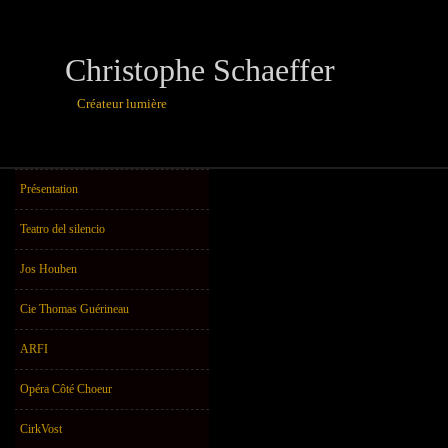
Christophe Schaeffer
Créateur lumière
théâtre, danse,u
Présentation
Teatro del silencio
Jos Houben
Cie Thomas Guérineau
ARFI
Opéra Côté Choeur
CirkVost