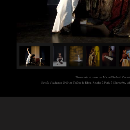
Pièce créée et jouée par Marie-Elisabeth Cornet
Succès d'Avignon 2010 au Théâtre le Ring. Reprise à Paris à l'Européen,