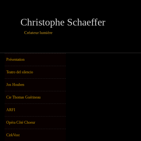
Christophe Schaeffer
Créateur lumière
théâtre, danse,u
Présentation
Teatro del silencio
Jos Houben
Cie Thomas Guérineau
ARFI
Opéra Côté Choeur
CirkVost