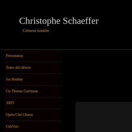
Christophe Schaeffer
Créateur lumière
théâtre, danse,u
Présentation
Teatro del silencio
Jos Houben
Cie Thomas Guérineau
ARFI
Opéra Côté Choeur
CirkVost