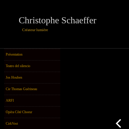
Christophe Schaeffer
Créateur lumière
théâtre, danse,u
Présentation
Teatro del silencio
Jos Houben
Cie Thomas Guérineau
ARFI
Opéra Côté Choeur
CirkVost