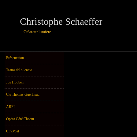
Christophe Schaeffer
Créateur lumière
théâtre, danse,u
Présentation
Teatro del silencio
Jos Houben
Cie Thomas Guérineau
ARFI
Opéra Côté Choeur
CirkVost